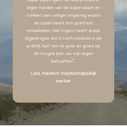
supervisietraject het leerproces in
eigen handen van de supervisant en
creëert een veilige omgeving waarin
de supervisant zich goed kan
ontwikkelen. Het traject heeft eraan
bijgedragen dat ik confrontaties in de
praktijk durf aan te gaan en goed op
de hoogte ben van mijn eigen
behoeften”.
Lisa, medisch maatschappelijk
werker